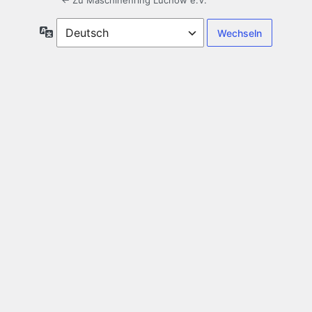
← Zu Maschinenring Lüchow e.V.
Sprache