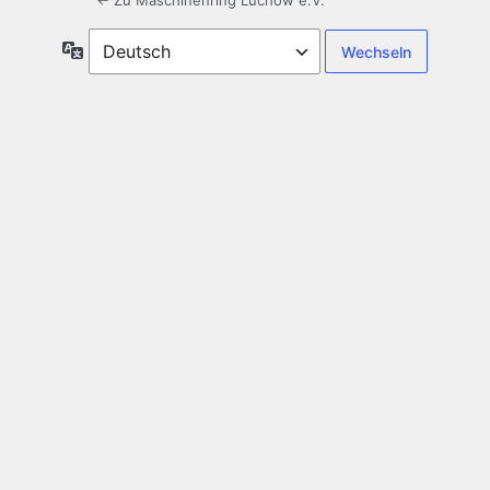
← Zu Maschinenring Lüchow e.V.
Sprache