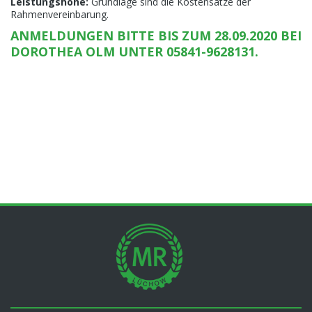
Leistungshöhe:
Grundlage sind die Kostensätze der
Rahmenvereinbarung.
ANMELDUNGEN BITTE BIS ZUM 28.09.2020 BEI
DOROTHEA OLM UNTER
05841-9628131
.