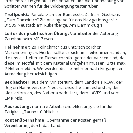
Problemstellungen auf- und abbauen und die Handhabung von
Schlittenwannen für die Wildbergung testen/üben.
Treffpunkt:
Parkplatz an der Bundesstraße 6 am Gasthaus
„Zum Damhirsch“ Zielorteingabe für das Navigationsgerät:
31535 Neustadt am Rübenberge, Am Dammkrug 1
Leiter der praktischen Übung:
Vorarbeiter der Abteilung
Zaunbau beim MR Zeven
Teilnehmer:
20 Teilnehmer aus unterschiedlichen
Maschinenringen. Hierbei sollte es sich um Teilnehmer handeln,
die uns als Helfer im Tierseuchenfall gemeldet wurden sind, da
diese im Notfall mit dem Material umgehen müssen. Bitte max.
2 Helfer melden. Wir werden die Teilnehmer nach Eingang der
Anmeldung berücksichtigen.
Beobachter:
aus dem Ministerium, dem Landkreis ROW, der
Region Hannover, der Niedersächsische Landesforsten, der
Klosterforsten, des Nationalpark Harz, dem LAVES und vom
LMR Nds.
Ausrüstung:
normale Arbeitsschutzkleidung, die für die
Tätigkeit „Zaunbau“ üblich ist.
Kostenübernahme:
Übernahme der Kosten gemäß
Vereinbarung durch das Land.