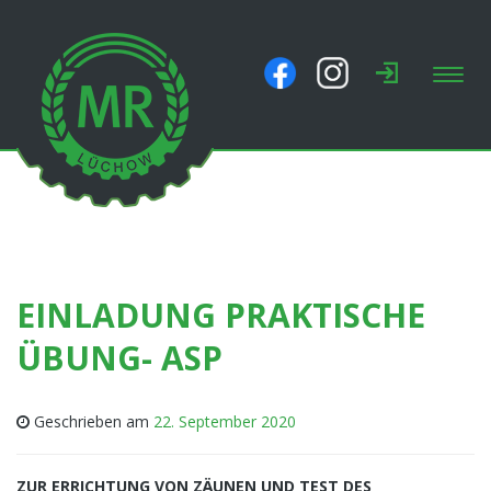
Toggl
navig
EINLADUNG PRAKTISCHE
ÜBUNG- ASP
Geschrieben am
22. September 2020
ZUR ERRICHTUNG VON ZÄUNEN UND TEST DES