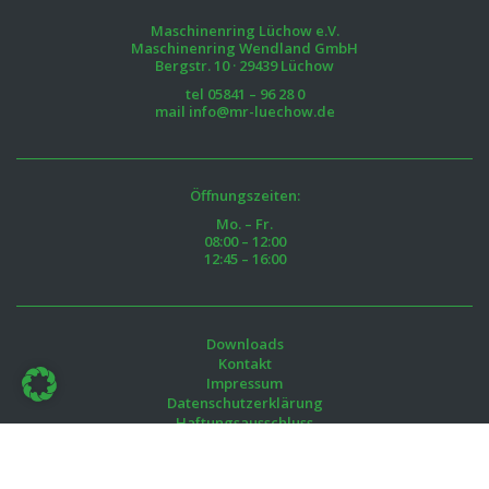
Maschinenring Lüchow e.V.
Maschinenring Wendland GmbH
Bergstr. 10 · 29439 Lüchow
tel
05841 – 96 28 0
mail
info@mr-luechow.de
Öffnungszeiten:
Mo. – Fr.
08:00 – 12:00
12:45 – 16:00
Downloads
Kontakt
Impressum
Datenschutzerklärung
Haftungsausschluss
AGB