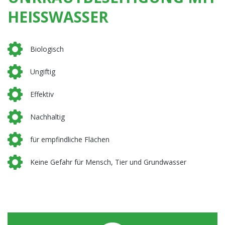
GANZ
GANZ
HEISSWASSER
OHNE
OHNE
Biologisch
Ungiftig
CHEMIE!
CHEMIE!
Effektiv
Nachhaltig
für empfindliche Flächen
Keine Gefahr für Mensch, Tier und Grundwasser