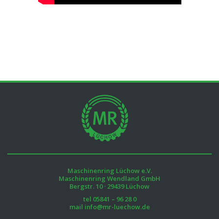
Maschinenring Lüchow e.V.
Maschinenring Wendland GmbH
Bergstr. 10 · 29439 Lüchow
tel
05841 – 96 28 0
mail
info@mr-luechow.de