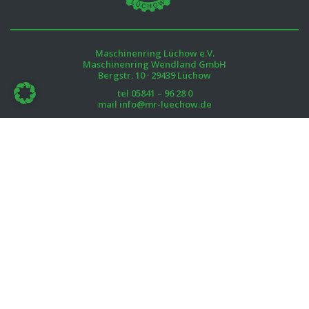
Maschinenring Lüchow e.V.
Maschinenring Wendland GmbH
Bergstr. 10 · 29439 Lüchow
tel
05841 – 96 28 0
mail
info@mr-luechow.de
Öffnungszeiten:
Mo. – Fr.
08:00 – 12:00
12:45 – 16:00
Downloads
Kontakt
Impressum
Datenschutzerklärung
Haftungsausschluss