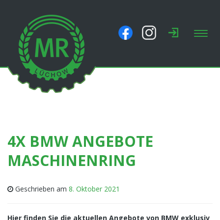
Toggl
navig
4X BMW ANGEBOTE
MASCHINENRING
Geschrieben am
8. Oktober 2021
Hier finden Sie die aktuellen Angebote von BMW exklusiv