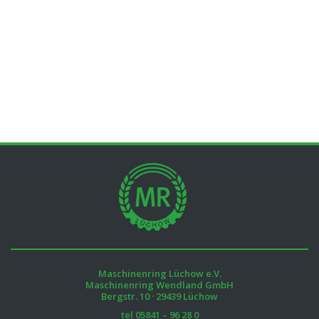
Maschinenring Lüchow e.V.
Maschinenring Wendland GmbH
Bergstr. 10 · 29439 Lüchow
tel
05841 – 96 28 0