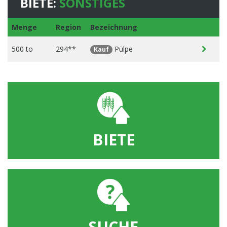
BIETE:
SONSTIGES
Menge
Region
Bezeichnung
500 to
294**
Pülpe
Kauf
BIETE
SUCHE