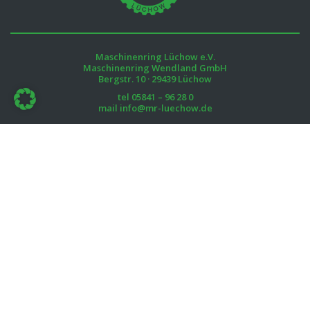
Maschinenring Lüchow e.V.
Maschinenring Wendland GmbH
Bergstr. 10 · 29439 Lüchow
tel
05841 – 96 28 0
mail
info@mr-luechow.de
Öffnungszeiten:
Mo. – Fr.
08:00 – 12:00
12:45 – 16:00
Downloads
Kontakt
Impressum
Datenschutzerklärung
Haftungsausschluss