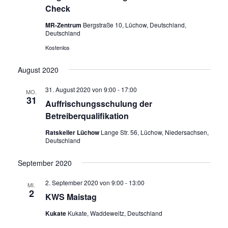
N
T
Check
S
A
MR-Zentrum
Bergstraße 10, Lüchow, Deutschland,
L
T
Deutschland
T
A
Kostenlos
U
L
N
August 2020
G
T
A
31. August 2020 von 9:00
-
17:00
MO.
U
31
N
Auffrischungsschulung der
N
S
Betreiberqualifikation
I
G
Ratskeller Lüchow
Lange Str. 56, Lüchow, Niedersachsen,
C
Deutschland
E
H
N
T
September 2020
E
S
N
2. September 2020 von 9:00
-
13:00
MI.
U
2
-
KWS Maistag
C
N
Kukate
Kukate, Waddeweitz, Deutschland
A
H