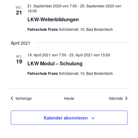
V
E
21. September 2020 von 7:00
-
25. September 2020 von
MO.
I
16:00
21
U
G
LKW-Weiterbildungen
A
N
T
Fahrschule Franz
Schützenstr. 10, Bad Bodenteich
D
I
April 2021
A
O
N
N
19. April 2021 von 7:00
-
23. April 2021 von 15:00
MO.
19
S
LKW Modul – Schulung
I
Fahrschule Franz
Schützenstr. 10, Bad Bodenteich
C
H
Veranstaltungen
Veransta
Vorherige
Heute
Nächste
T
E
Kalender abonnieren
N
,