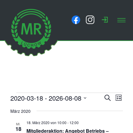
Toggl
navig
VERANSTALTUNGEN
V
V
2020-03-18
 - 
2026-08-08
Suche
Liste
E
E
Datum
R
März 2020
wählen.
R
A
18. März 2020 von 10:00
-
12:00
N
A
MI.
18
S
Mitgliederaktion: Angebot Betriebs –