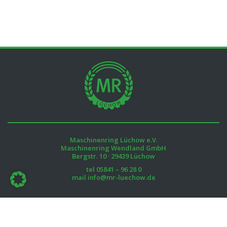
Maschinenring Lüchow e.V.
Maschinenring Wendland GmbH
Bergstr. 10 · 29439 Lüchow
tel
05841 – 96 28 0
mail
info@mr-luechow.de
Öffnungszeiten: